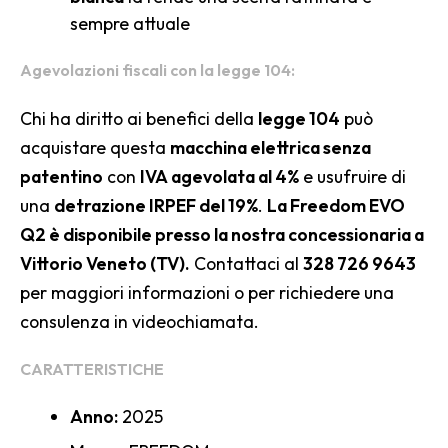
sempre attuale
Agevolazioni fiscali con la legge 104:
Chi ha diritto ai benefici della
legge 104
può
acquistare questa
macchina elettrica senza
patentino
con
IVA agevolata al 4%
e usufruire di
una
detrazione IRPEF del 19%
.
La Freedom EVO
Q2 è disponibile presso la nostra concessionaria a
Vittorio Veneto (TV).
Contattaci al
328 726 9643
per maggiori informazioni o per richiedere una
consulenza in videochiamata.
CARATTERISTICHE
Anno:
2025