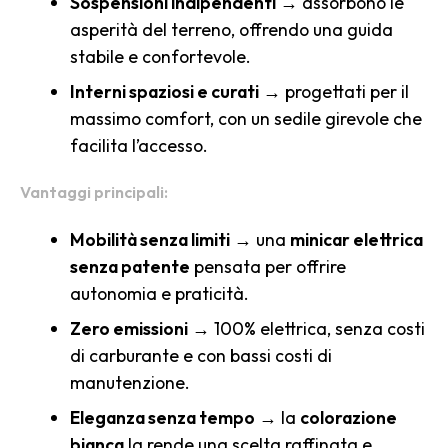
Sospensioni indipendenti
→ assorbono le
asperità del terreno, offrendo una guida
stabile e confortevole.
Interni spaziosi e curati
→ progettati per il
massimo comfort, con un sedile girevole che
facilita l’accesso.
Vantaggi principali:
Mobilità senza limiti
→ una
minicar elettrica
senza patente
pensata per offrire
autonomia e praticità.
Zero emissioni
→ 100% elettrica, senza costi
di carburante e con bassi costi di
manutenzione.
Eleganza senza tempo
→ la
colorazione
bianca
la rende una scelta raffinata e