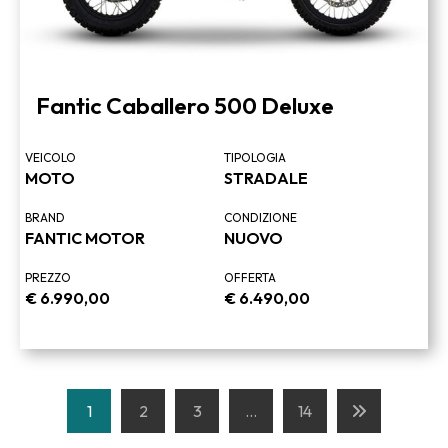
Fantic Caballero 500 Deluxe
VEICOLO
TIPOLOGIA
MOTO
STRADALE
BRAND
CONDIZIONE
FANTIC MOTOR
NUOVO
PREZZO
OFFERTA
€
6.990,00
€
6.490,00
Navigazione
1
2
3
…
14