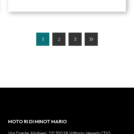
1
2
3
MOTO RI DI MINOT MARIO
Via Dante Alighieri, 121 31029 Vittorio Veneto (TV)