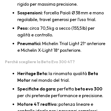
rigido per massima precisione.
Sospensioni:
forcella Paioli Ø 38 mm e mono
regolabile, travel generosi per l’uso trial.
Peso:
circa 70,5 kg a secco (155,5 lb) per
agilità e controllo.
Pneumatici:
Michelin Trial Light 21″ anteriore
e Michelin X‑Light 18″ posteriore.
Perché scegliere la Beta Evo 300 4T?
Heritage Beta:
la rinomata qualità
Beta
Motor
nel mondo del trial.
Specifiche da gara:
perfetta
beta evo 300
per chi pretende performance e precisione.
Motore 4T reattivo:
potenza lineare e
controllo ideale per i passaggi complessi.