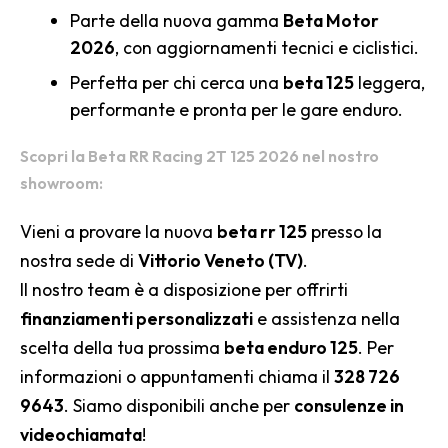
Parte della nuova gamma
Beta Motor
2026
, con aggiornamenti tecnici e ciclistici.
Perfetta per chi cerca una
beta 125
leggera,
performante e pronta per le gare enduro.
Scopri la Beta RR Racing 2T 125 2026 nel nostro
showroom:
Vieni a provare la nuova
beta rr 125
presso la
nostra sede di
Vittorio Veneto (TV)
.
Il nostro team è a disposizione per offrirti
finanziamenti personalizzati
e assistenza nella
scelta della tua prossima
beta enduro 125
. Per
informazioni o appuntamenti chiama il
328 726
9643
. Siamo disponibili anche per
consulenze in
videochiamata
!