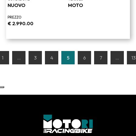
NUOVO
MOTO
PREZZO
€
2.990.00
Navigazione
1
…
3
4
5
6
7
…
13
articoli